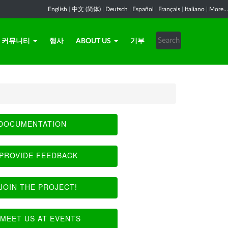
English
|
中文 (简体)
|
Deutsch
|
Español
|
Français
|
Italiano
|
More...
커뮤니티
행사
ABOUT US
기부
DOCUMENTATION
PROVIDE FEEDBACK
JOIN THE PROJECT!
MEET US AT EVENTS