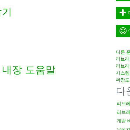
받기
D
G
다른 
리브레
리브레
내장 도움말
시스템
확장도
다
리브레
리브레
개발 
무설치