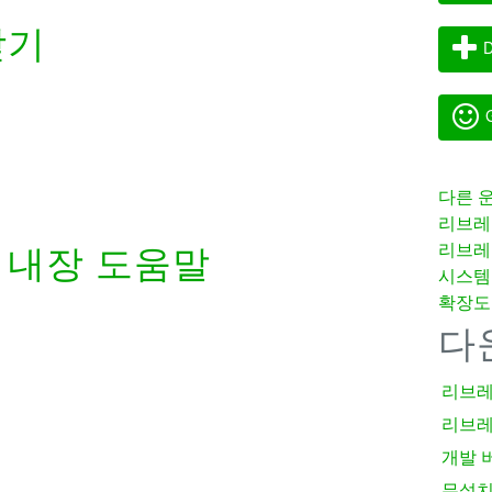
받기
D
G
다른 
리브레
리브레
내장 도움말
시스템
확장도
다
리브레
리브레
개발 
무설치