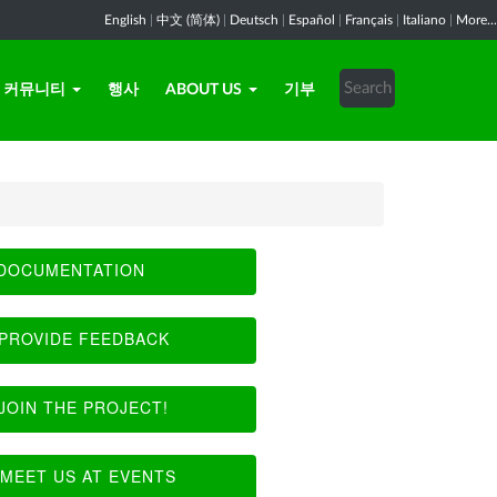
English
|
中文 (简体)
|
Deutsch
|
Español
|
Français
|
Italiano
|
More...
커뮤니티
행사
ABOUT US
기부
DOCUMENTATION
PROVIDE FEEDBACK
JOIN THE PROJECT!
MEET US AT EVENTS