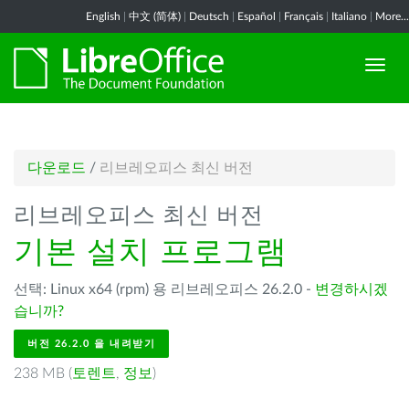
English
|
中文 (简体)
|
Deutsch
|
Español
|
Français
|
Italiano
|
More...
다운로드
/
리브레오피스 최신 버전
리브레오피스 최신 버전
기본 설치 프로그램
선택: Linux x64 (rpm) 용 리브레오피스 26.2.0 -
변경하시겠
습니까?
버전 26.2.0 을 내려받기
238 MB (
토렌트
,
정보
)