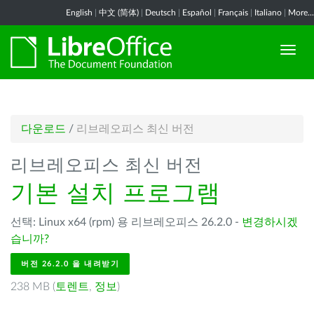
English
|
中文 (简体)
|
Deutsch
|
Español
|
Français
|
Italiano
|
More...
다운로드
/
리브레오피스 최신 버전
리브레오피스 최신 버전
기본 설치 프로그램
선택: Linux x64 (rpm) 용 리브레오피스 26.2.0 -
변경하시겠
습니까?
버전 26.2.0 을 내려받기
238 MB (
토렌트
,
정보
)