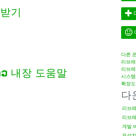
려받기
D
G
다른 
리브레
리브레
າວ
내장 도움말
시스템
확장도
다
리브레
리브레
개발 
무설치