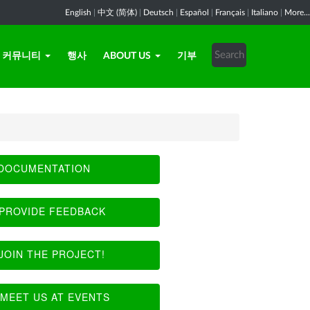
English
|
中文 (简体)
|
Deutsch
|
Español
|
Français
|
Italiano
|
More...
커뮤니티
행사
ABOUT US
기부
DOCUMENTATION
PROVIDE FEEDBACK
JOIN THE PROJECT!
MEET US AT EVENTS