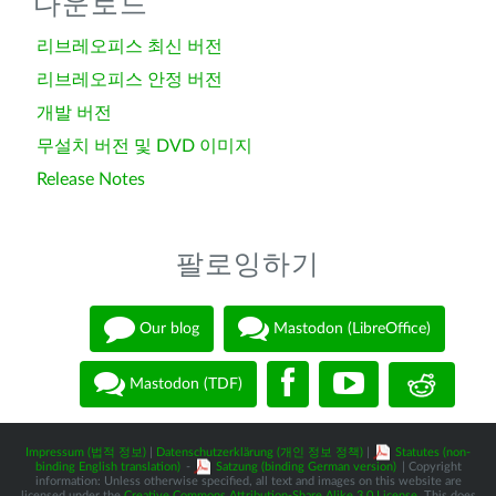
다운로드
리브레오피스 최신 버전
리브레오피스 안정 버전
개발 버전
무설치 버전 및 DVD 이미지
Release Notes
팔로잉하기
Our blog
Mastodon (LibreOffice)
Mastodon (TDF)
Impressum (법적 정보)
|
Datenschutzerklärung (개인 정보 정책)
|
Statutes (non-
binding English translation)
-
Satzung (binding German version)
| Copyright
information: Unless otherwise specified, all text and images on this website are
licensed under the
Creative Commons Attribution-Share Alike 3.0 License
. This does