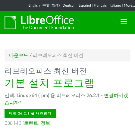
English
|
中文 (简体)
|
Deutsch
|
Español
|
Français
|
Italiano
|
More...
다운로드
/
리브레오피스 최신 버전
리브레오피스 최신 버전
기본 설치 프로그램
선택: Linux x64 (rpm) 용 리브레오피스 26.2.1 -
변경하시겠
습니까?
버전 26.2.1 을 내려받기
238 MB (
토렌트
,
정보
)