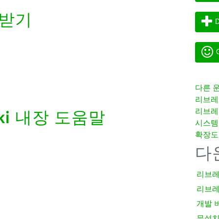
받기
D
G
다른 
리브레
리브레
ki
내장 도움말
시스템
확장도
다
리브레
리브레
개발 
무설치