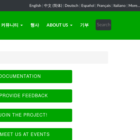
English
|
中文 (简体)
|
Deutsch
|
Español
|
Français
|
Italiano
|
More...
커뮤니티
행사
ABOUT US
기부
DOCUMENTATION
PROVIDE FEEDBACK
JOIN THE PROJECT!
MEET US AT EVENTS