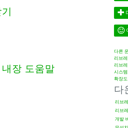
받기
D
G
다른 
리브레
리브레
내장 도움말
시스템
확장도
다
리브레
리브레
개발 
무설치