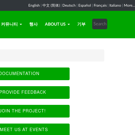
English
|
中文 (简体)
|
Deutsch
|
Español
|
Français
|
Italiano
|
More...
커뮤니티
행사
ABOUT US
기부
DOCUMENTATION
PROVIDE FEEDBACK
JOIN THE PROJECT!
MEET US AT EVENTS