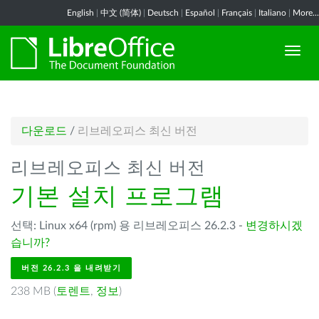
English
|
中文 (简体)
|
Deutsch
|
Español
|
Français
|
Italiano
|
More...
다운로드
/
리브레오피스 최신 버전
리브레오피스 최신 버전
기본 설치 프로그램
선택: Linux x64 (rpm) 용 리브레오피스 26.2.3 -
변경하시겠
습니까?
버전 26.2.3 을 내려받기
238 MB (
토렌트
,
정보
)