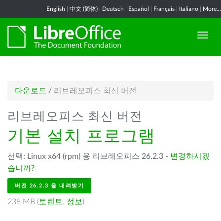
English
|
中文 (简体)
|
Deutsch
|
Español
|
Français
|
Italiano
|
More...
다운로드
/
리브레오피스 최신 버전
리브레오피스 최신 버전
기본 설치 프로그램
선택: Linux x64 (rpm) 용 리브레오피스 26.2.3 -
변경하시겠
습니까?
버전 26.2.3 을 내려받기
238 MB (
토렌트
,
정보
)