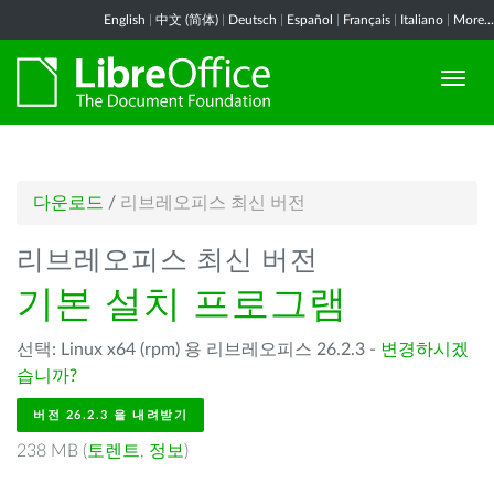
English
|
中文 (简体)
|
Deutsch
|
Español
|
Français
|
Italiano
|
More...
다운로드
/
리브레오피스 최신 버전
리브레오피스 최신 버전
기본 설치 프로그램
선택: Linux x64 (rpm) 용 리브레오피스 26.2.3 -
변경하시겠
습니까?
버전 26.2.3 을 내려받기
238 MB (
토렌트
,
정보
)