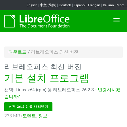
English
|
中文 (简体)
|
Deutsch
|
Español
|
Français
|
Italiano
|
More...
다운로드
/
리브레오피스 최신 버전
리브레오피스 최신 버전
기본 설치 프로그램
선택: Linux x64 (rpm) 용 리브레오피스 26.2.3 -
변경하시겠
습니까?
버전 26.2.3 을 내려받기
238 MB (
토렌트
,
정보
)