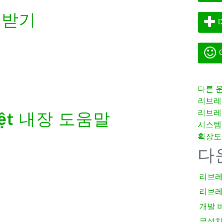
려받기
D
G
다른 
리브레
리브레
ệt
내장 도움말
시스템
확장도
다
리브레
리브레
개발 
무설치