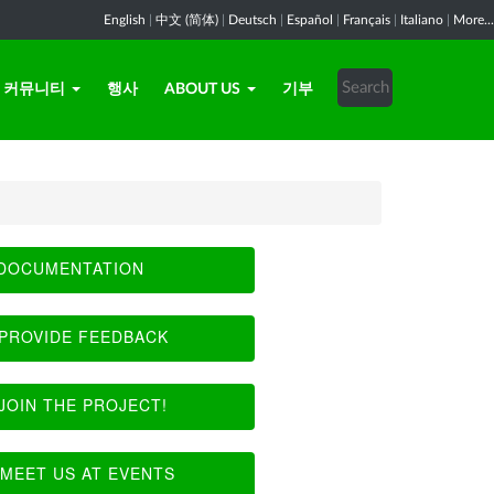
English
|
中文 (简体)
|
Deutsch
|
Español
|
Français
|
Italiano
|
More...
커뮤니티
행사
ABOUT US
기부
DOCUMENTATION
PROVIDE FEEDBACK
JOIN THE PROJECT!
MEET US AT EVENTS