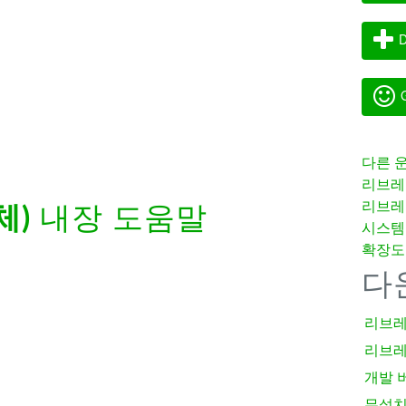
D
G
다른 
리브레
리브레
체)
내장 도움말
시스템
확장도
다
리브레
리브레
개발 
무설치