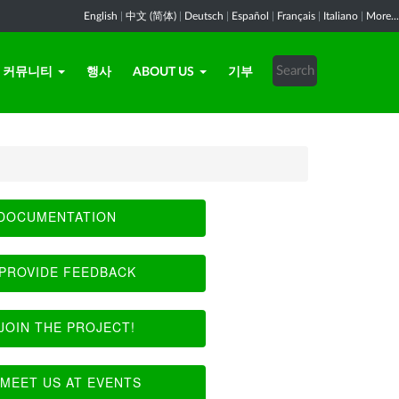
English
|
中文 (简体)
|
Deutsch
|
Español
|
Français
|
Italiano
|
More...
커뮤니티
행사
ABOUT US
기부
DOCUMENTATION
PROVIDE FEEDBACK
JOIN THE PROJECT!
MEET US AT EVENTS