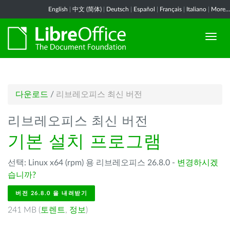
English
|
中文 (简体)
|
Deutsch
|
Español
|
Français
|
Italiano
|
More...
다운로드
/
리브레오피스 최신 버전
리브레오피스 최신 버전
기본 설치 프로그램
선택: Linux x64 (rpm) 용 리브레오피스 26.8.0 -
변경하시겠
습니까?
버전 26.8.0 을 내려받기
241 MB (
토렌트
,
정보
)