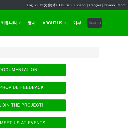
English
|
中文 (简体)
|
Deutsch
|
Español
|
Français
|
Italiano
|
More...
커뮤니티
행사
ABOUT US
기부
DOCUMENTATION
PROVIDE FEEDBACK
JOIN THE PROJECT!
MEET US AT EVENTS