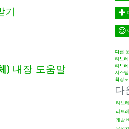
받기
D
G
다른 
리브레
리브레
체)
내장 도움말
시스템
확장도
다
리브레
리브레
개발 
무설치