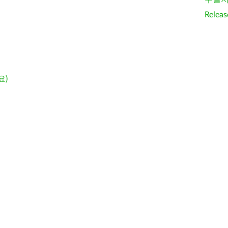
Releas
요)