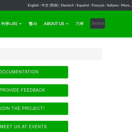
English
|
中文 (简体)
|
Deutsch
|
Español
|
Français
|
Italiano
|
More...
커뮤니티
행사
ABOUT US
기부
DOCUMENTATION
PROVIDE FEEDBACK
JOIN THE PROJECT!
MEET US AT EVENTS