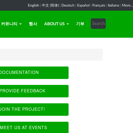
English
|
中文 (简体)
|
Deutsch
|
Español
|
Français
|
Italiano
|
More...
커뮤니티
행사
ABOUT US
기부
DOCUMENTATION
PROVIDE FEEDBACK
JOIN THE PROJECT!
MEET US AT EVENTS