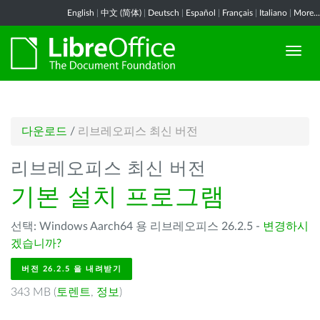
English
|
中文 (简体)
|
Deutsch
|
Español
|
Français
|
Italiano
|
More...
다운로드
/
리브레오피스 최신 버전
리브레오피스 최신 버전
기본 설치 프로그램
선택: Windows Aarch64 용 리브레오피스 26.2.5 -
변경하시
겠습니까?
버전 26.2.5 을 내려받기
343 MB (
토렌트
,
정보
)