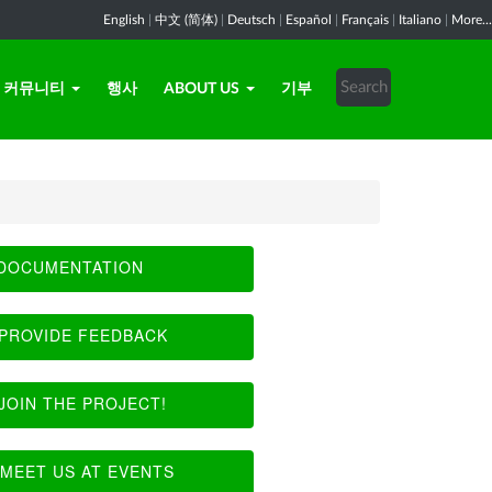
English
|
中文 (简体)
|
Deutsch
|
Español
|
Français
|
Italiano
|
More...
커뮤니티
행사
ABOUT US
기부
DOCUMENTATION
PROVIDE FEEDBACK
JOIN THE PROJECT!
MEET US AT EVENTS