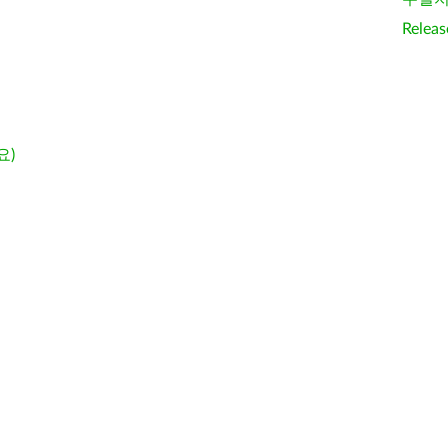
Releas
요)