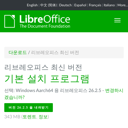
English
|
中文 (简体)
|
Deutsch
|
Español
|
Français
|
Italiano
|
More...
다운로드
/
리브레오피스 최신 버전
리브레오피스 최신 버전
기본 설치 프로그램
선택: Windows Aarch64 용 리브레오피스 26.2.5 -
변경하시
겠습니까?
버전 26.2.5 을 내려받기
343 MB (
토렌트
,
정보
)