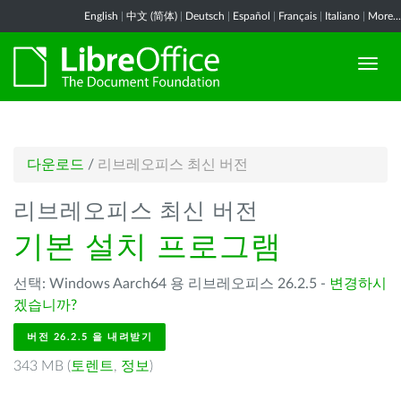
English
|
中文 (简体)
|
Deutsch
|
Español
|
Français
|
Italiano
|
More...
다운로드
/
리브레오피스 최신 버전
리브레오피스 최신 버전
기본 설치 프로그램
선택: Windows Aarch64 용 리브레오피스 26.2.5 -
변경하시
겠습니까?
버전 26.2.5 을 내려받기
343 MB (
토렌트
,
정보
)