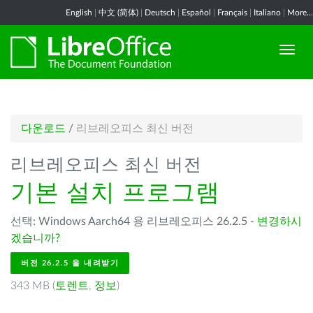
English
|
中文 (简体)
|
Deutsch
|
Español
|
Français
|
Italiano
|
More...
다운로드
/
리브레오피스 최신 버전
리브레오피스 최신 버전
기본 설치 프로그램
선택: Windows Aarch64 용 리브레오피스 26.2.5 -
변경하시
겠습니까?
버전 26.2.5 을 내려받기
343 MB (
토렌트
,
정보
)