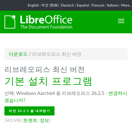
English
|
中文 (简体)
|
Deutsch
|
Español
|
Français
|
Italiano
|
More...
다운로드
/
리브레오피스 최신 버전
리브레오피스 최신 버전
기본 설치 프로그램
선택: Windows Aarch64 용 리브레오피스 26.2.5 -
변경하시
겠습니까?
버전 26.2.5 을 내려받기
343 MB (
토렌트
,
정보
)