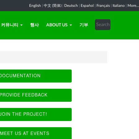
English
|
中文 (简体)
|
Deutsch
|
Español
|
Français
|
Italiano
|
More...
커뮤니티
행사
ABOUT US
기부
DOCUMENTATION
PROVIDE FEEDBACK
JOIN THE PROJECT!
MEET US AT EVENTS