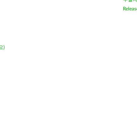
Releas
요)