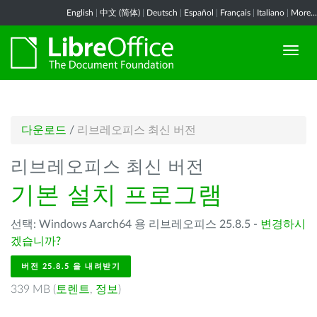
English
|
中文 (简体)
|
Deutsch
|
Español
|
Français
|
Italiano
|
More...
다운로드
/
리브레오피스 최신 버전
리브레오피스 최신 버전
기본 설치 프로그램
선택: Windows Aarch64 용 리브레오피스 25.8.5 -
변경하시
겠습니까?
버전 25.8.5 을 내려받기
339 MB (
토렌트
,
정보
)