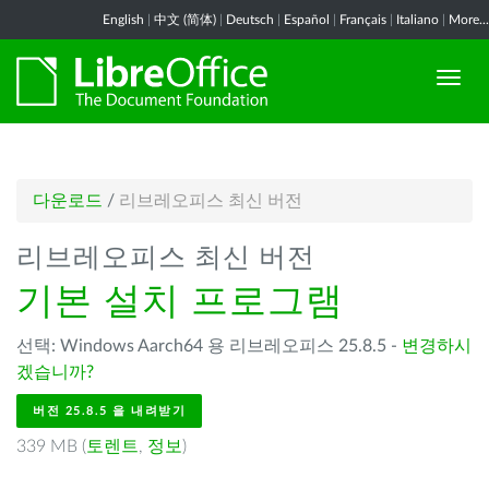
English
|
中文 (简体)
|
Deutsch
|
Español
|
Français
|
Italiano
|
More...
다운로드
/
리브레오피스 최신 버전
리브레오피스 최신 버전
기본 설치 프로그램
선택: Windows Aarch64 용 리브레오피스 25.8.5 -
변경하시
겠습니까?
버전 25.8.5 을 내려받기
339 MB (
토렌트
,
정보
)