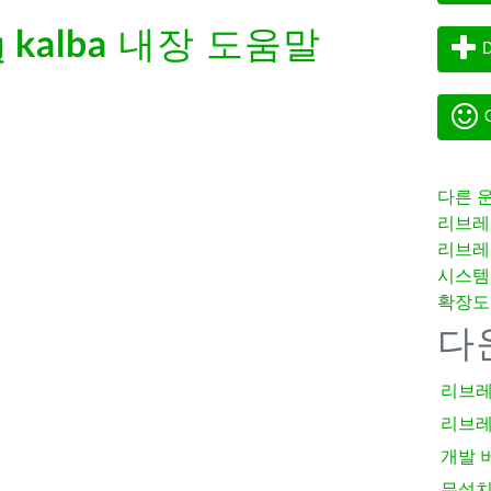
ų kalba
내장 도움말
D
G
다른 
리브레
리브레
시스템
확장도
다
리브레
리브레
개발 
무설치