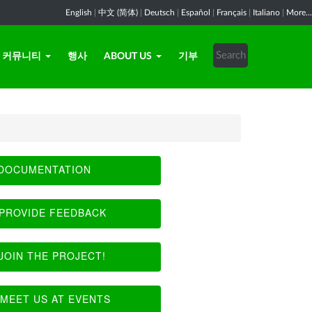
English
|
中文 (简体)
|
Deutsch
|
Español
|
Français
|
Italiano
|
More...
커뮤니티
행사
ABOUT US
기부
DOCUMENTATION
PROVIDE FEEDBACK
JOIN THE PROJECT!
MEET US AT EVENTS