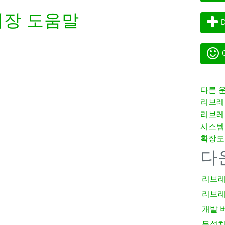
장 도움말
D
G
다른 
리브레
리브레
시스템
확장도
다
리브레
리브레
개발 
무설치