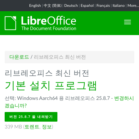
English
|
中文 (简体)
|
Deutsch
|
Español
|
Français
|
Italiano
|
More...
다운로드
/
리브레오피스 최신 버전
리브레오피스 최신 버전
기본 설치 프로그램
선택: Windows Aarch64 용 리브레오피스 25.8.7 -
변경하시
겠습니까?
버전 25.8.7 을 내려받기
339 MB (
토렌트
,
정보
)