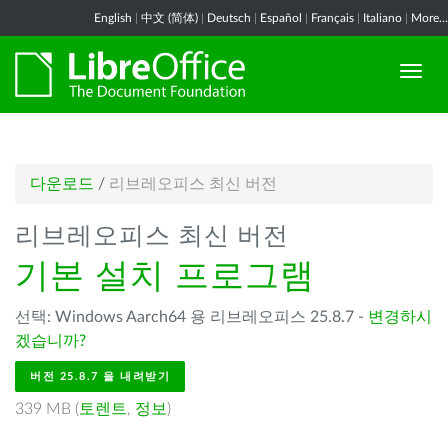
English
|
中文 (简体)
|
Deutsch
|
Español
|
Français
|
Italiano
|
More...
다운로드
/
리브레오피스 최신 버전
리브레오피스 최신 버전
기본 설치 프로그램
선택: Windows Aarch64 용 리브레오피스 25.8.7 -
변경하시
겠습니까?
버전 25.8.7 을 내려받기
339 MB (
토렌트
,
정보
)