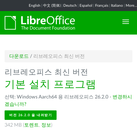
English
|
中文 (简体)
|
Deutsch
|
Español
|
Français
|
Italiano
|
More...
다운로드
/
리브레오피스 최신 버전
리브레오피스 최신 버전
기본 설치 프로그램
선택: Windows Aarch64 용 리브레오피스 26.2.0 -
변경하시
겠습니까?
버전 26.2.0 을 내려받기
342 MB (
토렌트
,
정보
)