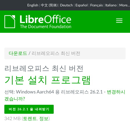
English
|
中文 (简体)
|
Deutsch
|
Español
|
Français
|
Italiano
|
More...
다운로드
/
리브레오피스 최신 버전
리브레오피스 최신 버전
기본 설치 프로그램
선택: Windows Aarch64 용 리브레오피스 26.2.1 -
변경하시
겠습니까?
버전 26.2.1 을 내려받기
342 MB (
토렌트
,
정보
)