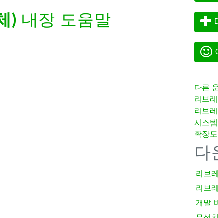
체)
내장 도움말
D
G
다른 
리브레
리브레
시스템
확장도
다
리브레
리브레
개발 
무설치