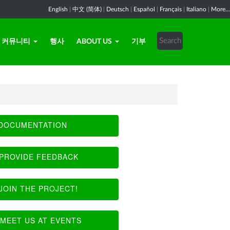
English
|
中文 (简体)
|
Deutsch
|
Español
|
Français
|
Italiano
|
More...
커뮤니티
행사
ABOUT US
기부
DOCUMENTATION
PROVIDE FEEDBACK
JOIN THE PROJECT!
MEET US AT EVENTS