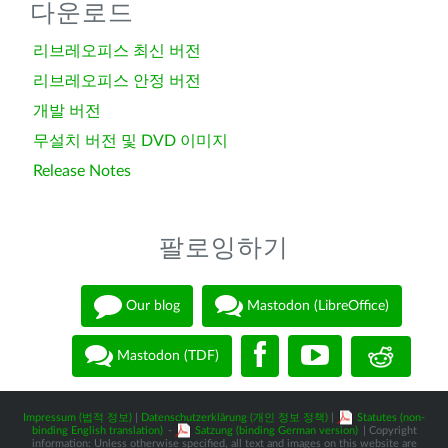
다운로드
리브레오피스 최신 버전
리브레오피스 안정 버전
개발 버전
무설치 버전 및 DVD 이미지
Release Notes
팔로잉하기
Our blog
Mastodon (LibreOffice)
Mastodon (TDF)
Impressum (법적 정보)
|
Datenschutzerklärung (개인 정보 정책)
|
Statutes (non-
binding English translation)
-
Satzung (binding German version)
| Copyright
information: Unless otherwise specified, all text and images on this website are