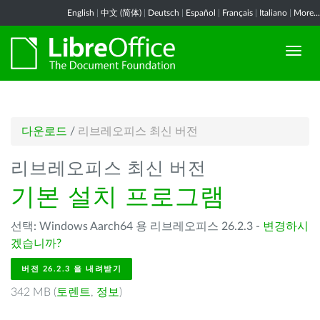
English
|
中文 (简体)
|
Deutsch
|
Español
|
Français
|
Italiano
|
More...
다운로드
/
리브레오피스 최신 버전
리브레오피스 최신 버전
기본 설치 프로그램
선택: Windows Aarch64 용 리브레오피스 26.2.3 -
변경하시
겠습니까?
버전 26.2.3 을 내려받기
342 MB (
토렌트
,
정보
)