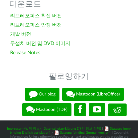
다운로드
리브레오피스 최신 버전
리브레오피스 안정 버전
개발 버전
무설치 버전 및 DVD 이미지
Release Notes
팔로잉하기
Our blog
Mastodon (LibreOffice)
Mastodon (TDF)
Impressum (법적 정보)
|
Datenschutzerklärung (개인 정보 정책)
|
Statutes (non-
binding English translation)
-
Satzung (binding German version)
| Copyright
information: Unless otherwise specified, all text and images on this website are