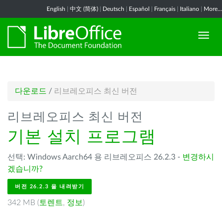
English
|
中文 (简体)
|
Deutsch
|
Español
|
Français
|
Italiano
|
More...
다운로드
/
리브레오피스 최신 버전
리브레오피스 최신 버전
기본 설치 프로그램
선택: Windows Aarch64 용 리브레오피스 26.2.3 -
변경하시
겠습니까?
버전 26.2.3 을 내려받기
342 MB (
토렌트
,
정보
)