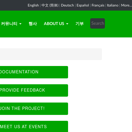
English
|
中文 (简体)
|
Deutsch
|
Español
|
Français
|
Italiano
|
More...
커뮤니티
행사
ABOUT US
기부
DOCUMENTATION
PROVIDE FEEDBACK
JOIN THE PROJECT!
MEET US AT EVENTS