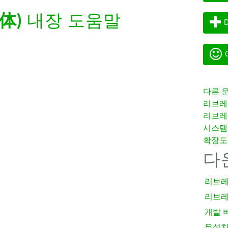
体)
내장 도움말
D
G
다른 
리브레
리브레
시스템
확장도
다
리브레
리브레
개발 
무설치