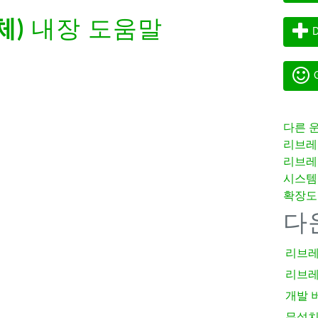
체)
내장 도움말
D
G
다른 
리브레
리브레
시스템
확장도
다
리브레
리브레
개발 
무설치