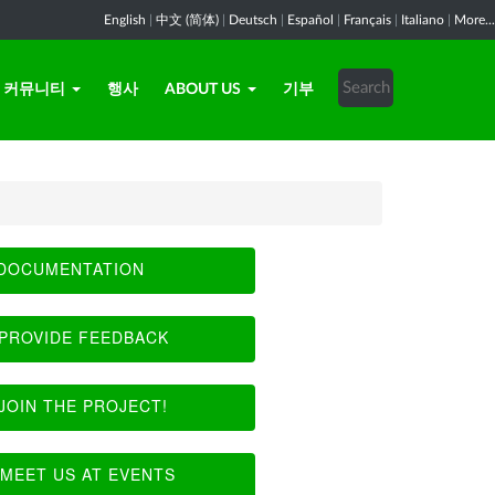
English
|
中文 (简体)
|
Deutsch
|
Español
|
Français
|
Italiano
|
More...
커뮤니티
행사
ABOUT US
기부
DOCUMENTATION
PROVIDE FEEDBACK
JOIN THE PROJECT!
MEET US AT EVENTS