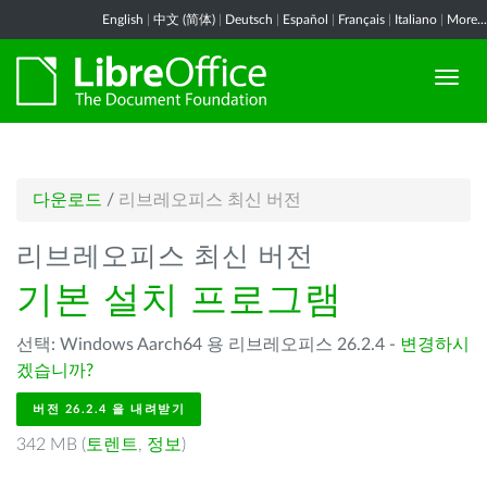
English
|
中文 (简体)
|
Deutsch
|
Español
|
Français
|
Italiano
|
More...
다운로드
/
리브레오피스 최신 버전
리브레오피스 최신 버전
기본 설치 프로그램
선택: Windows Aarch64 용 리브레오피스 26.2.4 -
변경하시
겠습니까?
버전 26.2.4 을 내려받기
342 MB (
토렌트
,
정보
)