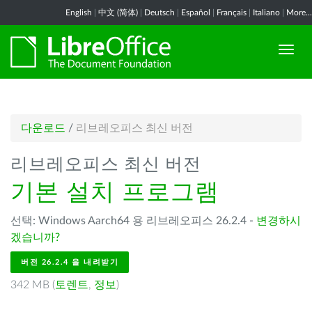
English
|
中文 (简体)
|
Deutsch
|
Español
|
Français
|
Italiano
|
More...
다운로드
/
리브레오피스 최신 버전
리브레오피스 최신 버전
기본 설치 프로그램
선택: Windows Aarch64 용 리브레오피스 26.2.4 -
변경하시
겠습니까?
버전 26.2.4 을 내려받기
342 MB (
토렌트
,
정보
)