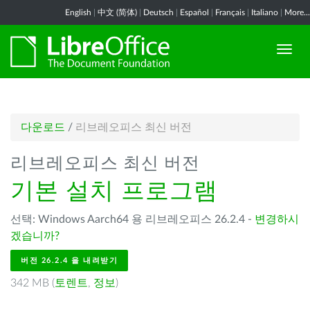
English
|
中文 (简体)
|
Deutsch
|
Español
|
Français
|
Italiano
|
More...
다운로드
/
리브레오피스 최신 버전
리브레오피스 최신 버전
기본 설치 프로그램
선택: Windows Aarch64 용 리브레오피스 26.2.4 -
변경하시
겠습니까?
버전 26.2.4 을 내려받기
342 MB (
토렌트
,
정보
)