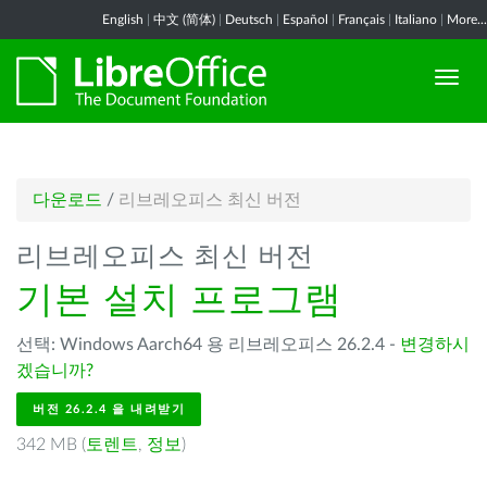
English
|
中文 (简体)
|
Deutsch
|
Español
|
Français
|
Italiano
|
More...
다운로드
/
리브레오피스 최신 버전
리브레오피스 최신 버전
기본 설치 프로그램
선택: Windows Aarch64 용 리브레오피스 26.2.4 -
변경하시
겠습니까?
버전 26.2.4 을 내려받기
342 MB (
토렌트
,
정보
)