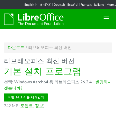
English
|
中文 (简体)
|
Deutsch
|
Español
|
Français
|
Italiano
|
More...
다운로드
/
리브레오피스 최신 버전
리브레오피스 최신 버전
기본 설치 프로그램
선택: Windows Aarch64 용 리브레오피스 26.2.4 -
변경하시
겠습니까?
버전 26.2.4 을 내려받기
342 MB (
토렌트
,
정보
)