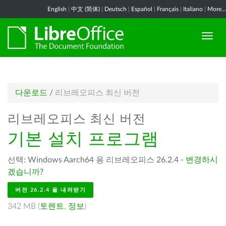
English
|
中文 (简体)
|
Deutsch
|
Español
|
Français
|
Italiano
|
More...
다운로드
/
리브레오피스 최신 버전
리브레오피스 최신 버전
기본 설치 프로그램
선택: Windows Aarch64 용 리브레오피스 26.2.4 -
변경하시
겠습니까?
버전 26.2.4 을 내려받기
342 MB (
토렌트
,
정보
)