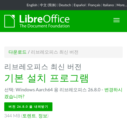
English
|
中文 (简体)
|
Deutsch
|
Español
|
Français
|
Italiano
|
More...
다운로드
/
리브레오피스 최신 버전
리브레오피스 최신 버전
기본 설치 프로그램
선택: Windows Aarch64 용 리브레오피스 26.8.0 -
변경하시
겠습니까?
버전 26.8.0 을 내려받기
344 MB (
토렌트
,
정보
)