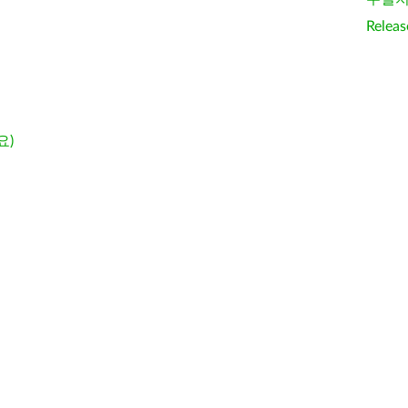
Releas
요)