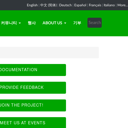
English
|
中文 (简体)
|
Deutsch
|
Español
|
Français
|
Italiano
|
More...
커뮤니티
행사
ABOUT US
기부
DOCUMENTATION
PROVIDE FEEDBACK
JOIN THE PROJECT!
MEET US AT EVENTS