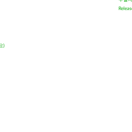
Releas
요)