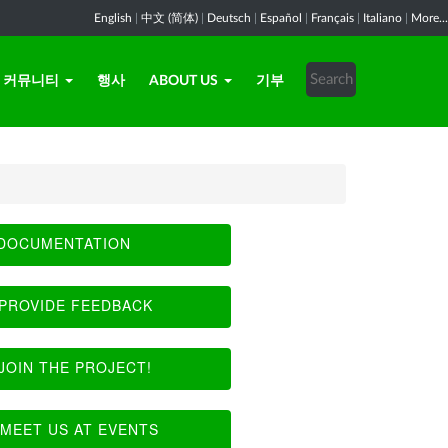
English
|
中文 (简体)
|
Deutsch
|
Español
|
Français
|
Italiano
|
More...
커뮤니티
행사
ABOUT US
기부
DOCUMENTATION
PROVIDE FEEDBACK
JOIN THE PROJECT!
MEET US AT EVENTS