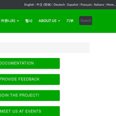
English
|
中文 (简体)
|
Deutsch
|
Español
|
Français
|
Italiano
|
More...
커뮤니티
행사
ABOUT US
기부
DOCUMENTATION
PROVIDE FEEDBACK
JOIN THE PROJECT!
MEET US AT EVENTS