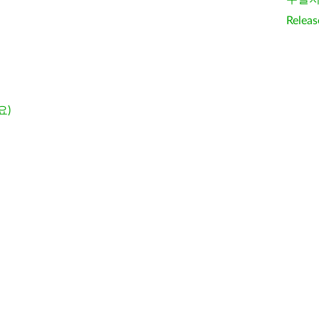
Releas
요)