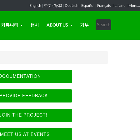
English
|
中文 (简体)
|
Deutsch
|
Español
|
Français
|
Italiano
|
More...
커뮤니티
행사
ABOUT US
기부
DOCUMENTATION
PROVIDE FEEDBACK
JOIN THE PROJECT!
MEET US AT EVENTS